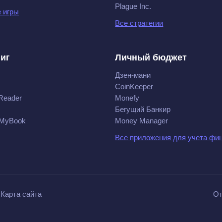
Plague Inc.
 игры
Все стратегии
ниг
Личный бюджет
Дзен-мани
CoinKeeper
Reader
Monefy
Бегущий Банкир
 MyBook
Money Manager
Все приложения для учета фи
Карта сайта
От