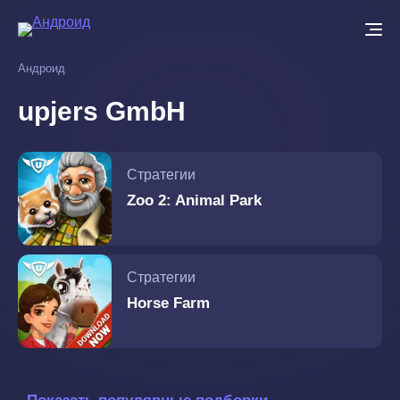
Перейти
к
основному
Андроид
содержанию
upjers GmbH
Стратегии
Zoo 2: Animal Park
Стратегии
Horse Farm