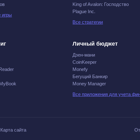
ов
King of Avalon: Господство
Plague Inc.
 игры
Все стратегии
ниг
Личный бюджет
Дзен-мани
CoinKeeper
Reader
Monefy
Бегущий Банкир
 MyBook
Money Manager
Все приложения для учета фи
Карта сайта
От