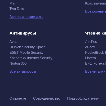
Math
Крах вампир
Two Dots
Все ролевые
Все логические игры
Антивирусы
Чтение к
Avast
ЛитРес
Dr.Web Security Space
eBoox
ESET Mobile Security
PocketBook 
Kaspersky Internet Security
Librera
Norton 360
Библиотека
Все антивирусы
Все читалки
О проекте
Сотрудничество
Правообладателям