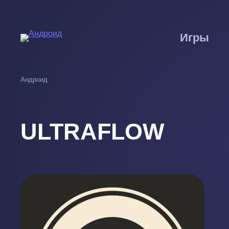
Перейти
к
основному
Игры
содержанию
Андроид
ULTRAFLOW