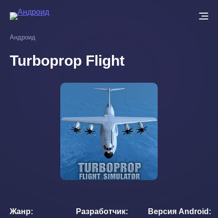
Перейти
к
основному
Андроид
содержанию
Turboprop Flight
Жанр
Разработчик
Версия Android