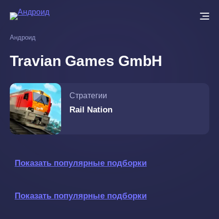
Перейти
к
основному
Андроид
содержанию
Travian Games GmbH
Стратегии
Rail Nation
Показать популярные подборки
Показать популярные подборки