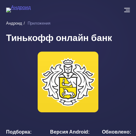
Перейти
к
основному
Андроид
Приложения
содержанию
Тинькофф онлайн банк
Подборка
Версия Android
Обновлено