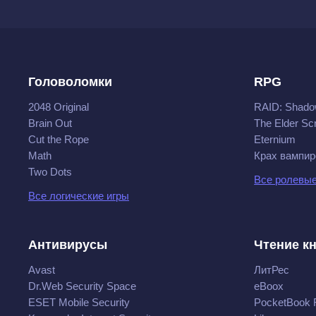
Головоломки
RPG
2048 Original
RAID: Shado
Brain Out
The Elder Scr
Cut the Rope
Eternium
Math
Крах вампир
Two Dots
Все ролевые
Все логические игры
Антивирусы
Чтение к
Avast
ЛитРес
Dr.Web Security Space
eBoox
ESET Mobile Security
PocketBook 