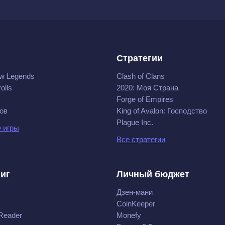
Стратегии
w Legends
Clash of Clans
olls
2020: Моя Cтрана
Forge of Empires
ов
King of Avalon: Господство
Plague Inc.
 игры
Все стратегии
ниг
Личный бюджет
Дзен-мани
CoinKeeper
Reader
Monefy