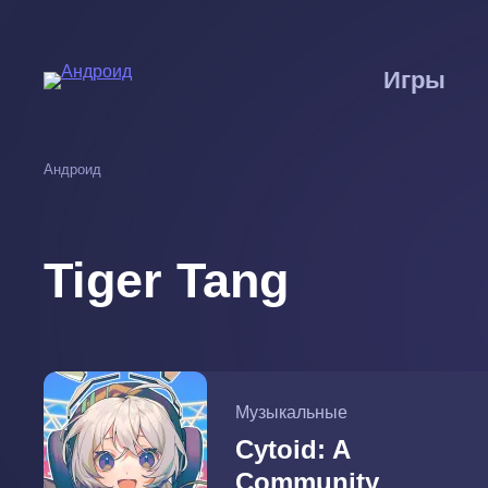
Перейти
к
основному
Игры
содержанию
Андроид
Tiger Tang
Музыкальные
Cytoid: A
Community