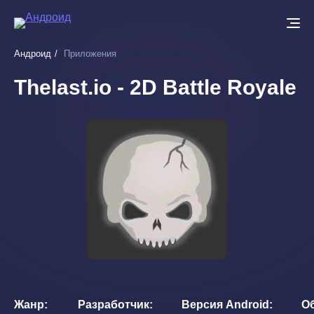
Перейти
к
основному
Андроид
Приложения
содержанию
Thelast.io - 2D Battle Royale
Жанр
Разработчик
Версия Android
О