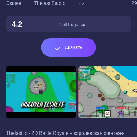
Экшен
Thelast Studio
4.4
29
4,2
7 581 оценок
Скачать
Thelast.io - 2D Battle Royale – королевская фентези-