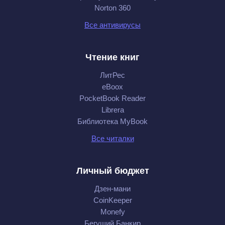
Norton 360
Все антивирусы
Чтение книг
ЛитРес
eBoox
PocketBook Reader
Librera
Библиотека MyBook
Все читалки
Личный бюджет
Дзен-мани
CoinKeeper
Monefy
Бегущий Банкир