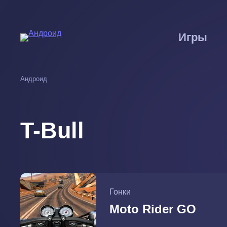
Перейти
к
основному
Игры
содержанию
Андроид
T-Bull
Гонки
Moto Rider GO