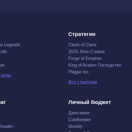
Стратегии
w Legends
Clash of Clans
olls
2020: Моя Cтрана
Forge of Empires
ов
King of Avalon: Господство
Plague Inc.
 игры
Все стратегии
ниг
Личный бюджет
Дзен-мани
CoinKeeper
Reader
Monefy