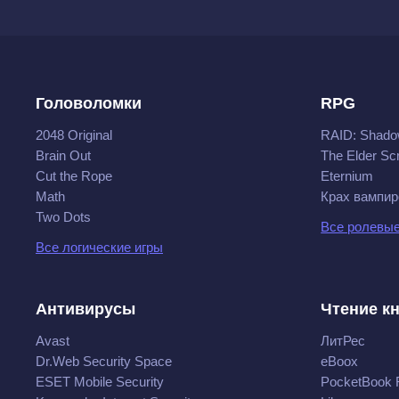
Головоломки
RPG
2048 Original
RAID: Shado
Brain Out
The Elder Scr
Cut the Rope
Eternium
Math
Крах вампир
Two Dots
Все ролевые
Все логические игры
Антивирусы
Чтение к
Avast
ЛитРес
Dr.Web Security Space
eBoox
ESET Mobile Security
PocketBook 