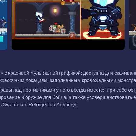
» с красивой мультяшной графикой; доступна для скачив
по красочным локациям, заполненным кровожадными монстр
авы над противниками у него всегда имеется при себе ост
ирование и оружие для бойца, а также усовершенствовать 
ь Swordman: Reforged на Андроид.