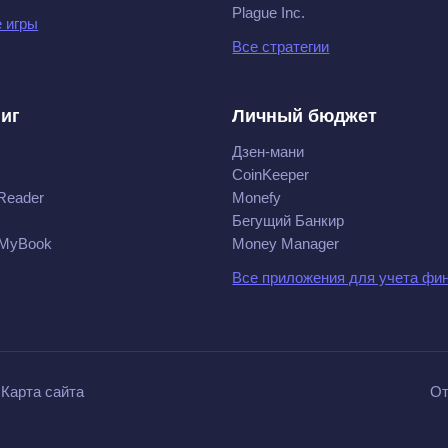
Plague Inc.
 игры
Все стратегии
ниг
Личный бюджет
Дзен-мани
CoinKeeper
Reader
Monefy
Бегущий Банкир
 MyBook
Money Manager
Все приложения для учета фи
Карта сайта
От