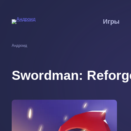
Перейти
к
основному
Игры
содержанию
Андроид
Swordman: Reforg