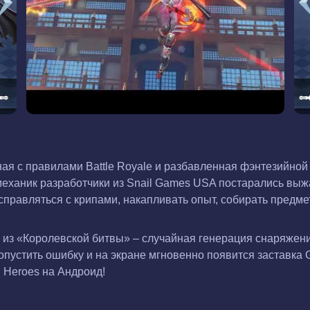
ная с правилами Battle Royale и разбавленная фэнтезийно
 механик разработчики из Snail Games USA постарались вы
правляться с крипами, накапливать опыт, собирать предмет
 из «Королевской битвы» – случайная генерация снаряжени
пустить ошибку и на экране мгновенно появится заставка 
l Heroes на Андроид!