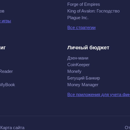
Forge of Empires
ов
King of Avalon: Господство
Plague Inc.
 игры
Все стратегии
ниг
Личный бюджет
Дзен-мани
CoinKeeper
Reader
Monefy
Бегущий Банкир
 MyBook
Money Manager
Все приложения для учета фи
Карта сайта
От