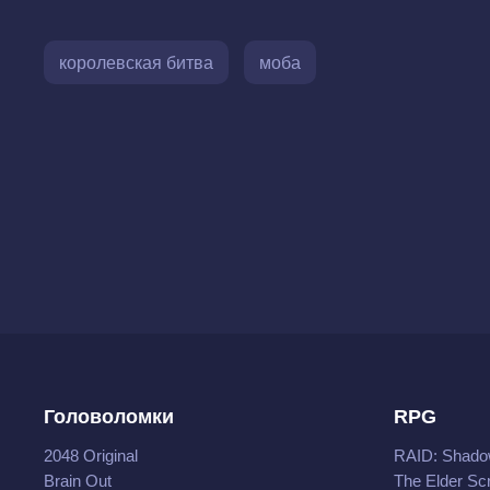
королевская битва
моба
Головоломки
RPG
2048 Original
RAID: Shado
Brain Out
The Elder Scr