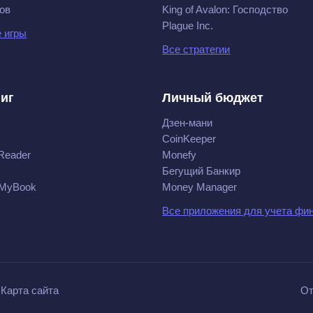
ов
King of Avalon: Господство
Plague Inc.
 игры
Все стратегии
ниг
Личный бюджет
Дзен-мани
CoinKeeper
Reader
Monefy
Бегущий Банкир
 MyBook
Money Manager
Все приложения для учета фи
Карта сайта
От