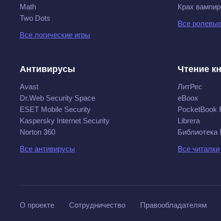
Math
Крах вампир
Two Dots
Все ролевые
Все логические игры
Антивирусы
Чтение к
Avast
ЛитРес
Dr.Web Security Space
eBoox
ESET Mobile Security
PocketBook 
Kaspersky Internet Security
Librera
Norton 360
Библиотека
Все антивирусы
Все читалки
О проекте
Сотрудничество
Правообладателям