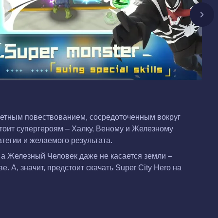
южетным повествованием, сосредоточенным вокруг
тоит супергероям – Халку, Веному и Железному
тегии и желаемого результата.
 а Железный Человек даже не касается земли –
. А, значит, предстоит скачать Super City Hero на