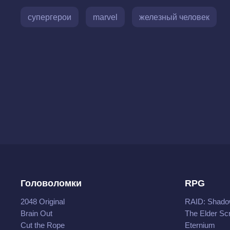
супергерои
marvel
железный человек
Головоломки
RPG
2048 Original
RAID: Shado
Brain Out
The Elder Scr
Cut the Rope
Eternium