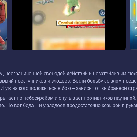
ром, неограниченной свободой действий и незатейливым с
рмий преступников и злодеев. Вести борьбу со злом предс
 уж на кого положиться в бою – зависит от выбранной стра
рыгает по небоскребам и опутывает противников паутиной,
. Но вот беда – и у злодеев предостаточно козырей в рукаве