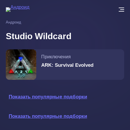
Перейти
к
основному
Андроид
содержанию
Studio Wildcard
Приключения
ARK: Survival Evolved
Показать популярные подборки
Показать популярные подборки