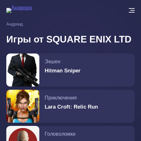
Перейти
к
основному
Андроид
содержанию
Игры от SQUARE ENIX LTD
Экшен
Hitman Sniper
Приключения
Lara Croft: Relic Run
Головоломки