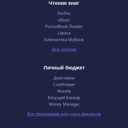
Чтение книг
ЛитРес
eBoox
PocketBook Reader
Librera
Библиотека MyBook
Все читалки
Личный бюджет
Дзен-мани
CoinKeeper
Monefy
Бегущий Банкир
Money Manager
Все приложения для учета финансов