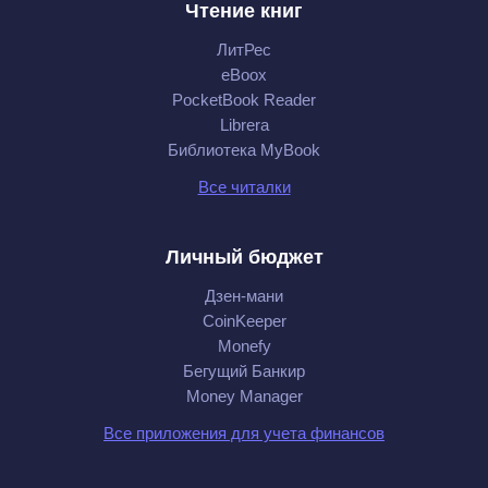
Чтение книг
ЛитРес
eBoox
PocketBook Reader
Librera
Библиотека MyBook
Все читалки
Личный бюджет
Дзен-мани
CoinKeeper
Monefy
Бегущий Банкир
Money Manager
Все приложения для учета финансов