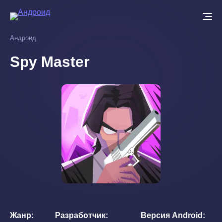
Перейти
к
основному
Андроид
содержанию
Spy Master
Жанр
Разработчик
Версия Android