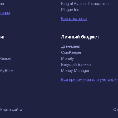
ов
King of Avalon: Господство
Plague Inc.
 игры
Все стратегии
ниг
Личный бюджет
Дзен-мани
CoinKeeper
Reader
Monefy
Бегущий Банкир
 MyBook
Money Manager
Все приложения для учета фи
Карта сайта
От