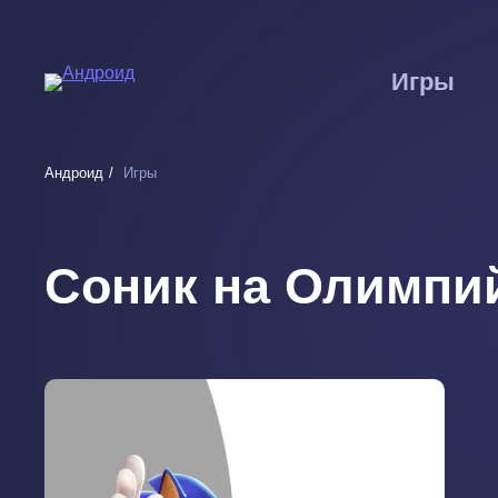
Перейти
к
основному
Игры
содержанию
Андроид
Игры
Соник на Олимпий