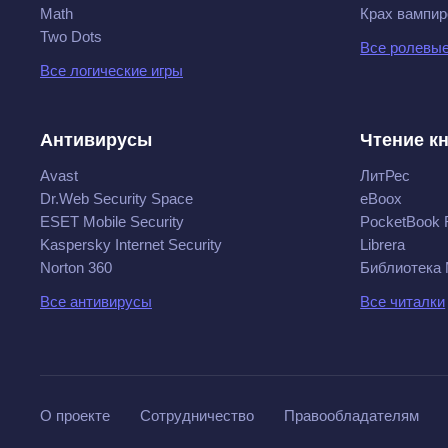
Math
Крах вампир
Two Dots
Все ролевые
Все логические игры
Антивирусы
Чтение к
Avast
ЛитРес
Dr.Web Security Space
eBoox
ESET Mobile Security
PocketBook 
Kaspersky Internet Security
Librera
Norton 360
Библиотека
Все антивирусы
Все читалки
О проекте
Сотрудничество
Правообладателям