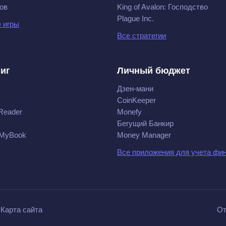
ов
King of Avalon: Господство
Plague Inc.
 игры
Все стратегии
ниг
Личный бюджет
Дзен-мани
CoinKeeper
Reader
Monefy
Бегущий Банкир
 MyBook
Money Manager
Все приложения для учета фи
Карта сайта
От