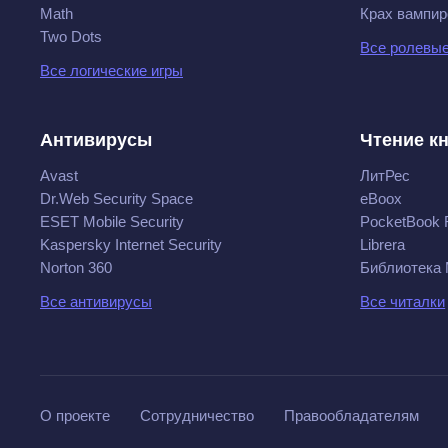
Math
Крах вампир
Two Dots
Все ролевые
Все логические игры
Антивирусы
Чтение к
Avast
ЛитРес
Dr.Web Security Space
eBoox
ESET Mobile Security
PocketBook 
Kaspersky Internet Security
Librera
Norton 360
Библиотека
Все антивирусы
Все читалки
О проекте
Сотрудничество
Правообладателям