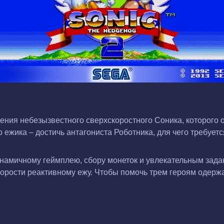
ения небезызвестного сверхскоростного Соника, которого 
 ежика – достичь антагониста Роботника, для чего требует
намичному геймплею, сбору монеток и увлекательным задан
корости реактивному ежу. Чтобы помочь трем героям одержа