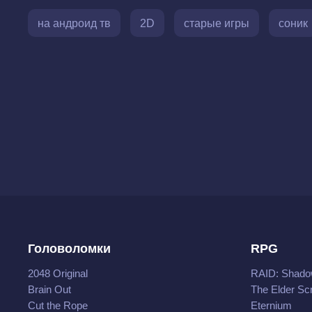
на андроид тв
2D
старые игры
соник
Головоломки
RPG
2048 Original
RAID: Shado
Brain Out
The Elder Scr
Cut the Rope
Eternium