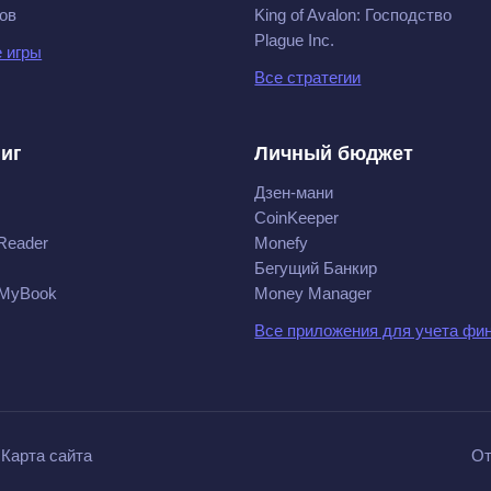
ов
King of Avalon: Господство
Plague Inc.
 игры
Все стратегии
ниг
Личный бюджет
Дзен-мани
CoinKeeper
Reader
Monefy
Бегущий Банкир
 MyBook
Money Manager
Все приложения для учета фи
Карта сайта
От