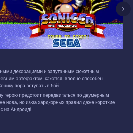
рными декорациями и запутанным сюжетным
древним артефактом, кажется, вполне способен
Сонику пора вступать в бой…
ому герою предстоит передвигаться по двумерным
е нова, но из-за хардкорных правил даже короткие
ic на Андроид!