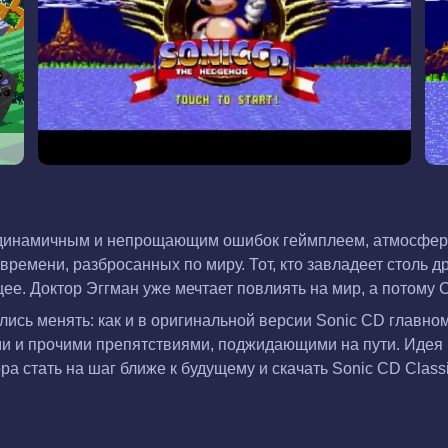
 с динамичным и непрощающим ошибок геймплеем, атмосфе
времени, разбросанных по миру. Тот, кто завладеет столь 
ее. Доктор Эггман уже мечтает повлиять на мир, а потому 
ись менять: как и в оригинальной версии Sonic CD главн
ми и прочими препятствиями, поджидающими на пути. Идея н
 стать на шаг ближе к будущему и скачать Sonic CD Class