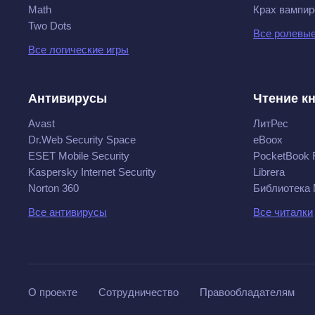
Math
Крах вампир
Two Dots
Все ролевые
Все логические игры
Антивирусы
Чтение к
Avast
ЛитРес
Dr.Web Security Space
eBoox
ESET Mobile Security
PocketBook 
Kaspersky Internet Security
Librera
Norton 360
Библиотека
Все антивирусы
Все читалки
О проекте
Сотрудничество
Правообладателям