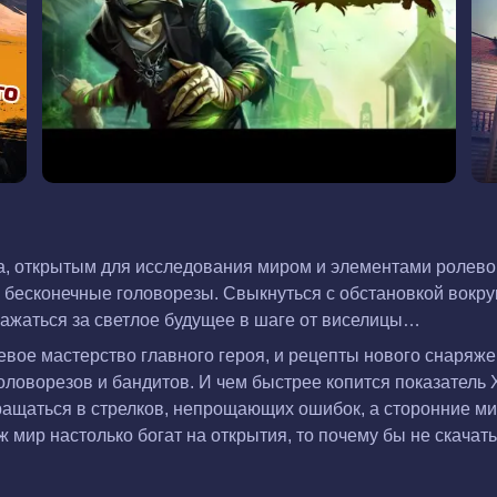
ца, открытым для исследования миром и элементами ролево
 бесконечные головорезы. Свыкнуться с обстановкой вокруг
ажаться за светлое будущее в шаге от виселицы…
вое мастерство главного героя, и рецепты нового снаряже
ловорезов и бандитов. И чем быстрее копится показатель X
щаться в стрелков, непрощающих ошибок, а сторонние мис
ж мир настолько богат на открытия, то почему бы не скачат