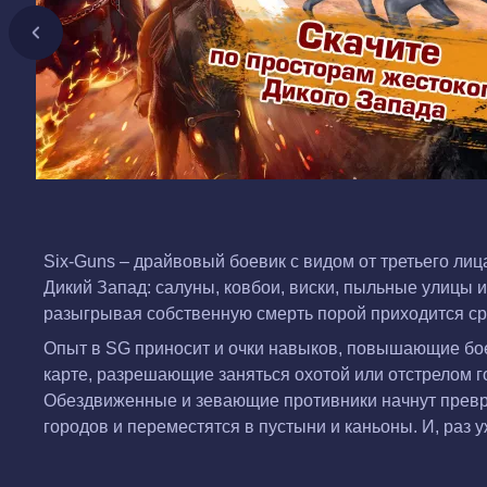
Six-Guns – драйвовый боевик с видом от третьего ли
Дикий Запад: салуны, ковбои, виски, пыльные улицы и
разыгрывая собственную смерть порой приходится ср
Опыт в SG приносит и очки навыков, повышающие бое
карте, разрешающие заняться охотой или отстрелом го
Обездвиженные и зевающие противники начнут превра
городов и переместятся в пустыни и каньоны. И, раз у