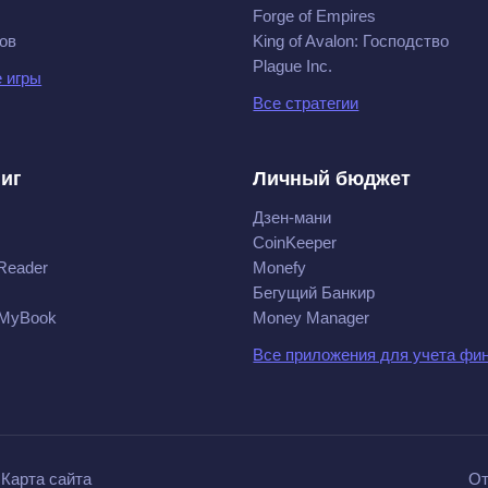
Forge of Empires
ов
King of Avalon: Господство
Plague Inc.
 игры
Все стратегии
ниг
Личный бюджет
Дзен-мани
CoinKeeper
Reader
Monefy
Бегущий Банкир
 MyBook
Money Manager
Все приложения для учета фи
Карта сайта
От