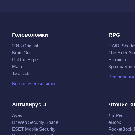
Головоломки
RPG
2048 Original
RAID: Shado
Brain Out
The Elder Scr
Cut the Rope
Eternium
Math
Крах вампир
Two Dots
Все ролевые
Все логические игры
Антивирусы
Чтение к
Avast
ЛитРес
Dr.Web Security Space
eBoox
ESET Mobile Security
PocketBook 