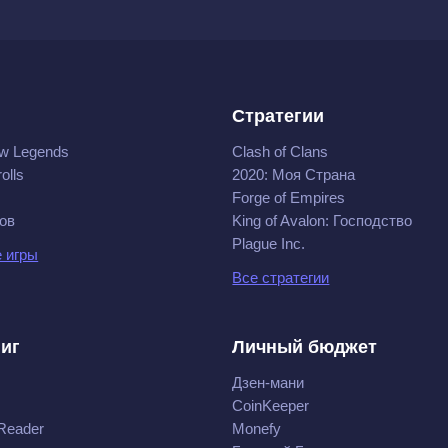
Стратегии
w Legends
Clash of Clans
olls
2020: Моя Cтрана
Forge of Empires
ов
King of Avalon: Господство
Plague Inc.
 игры
Все стратегии
ниг
Личный бюджет
Дзен-мани
CoinKeeper
Reader
Monefy