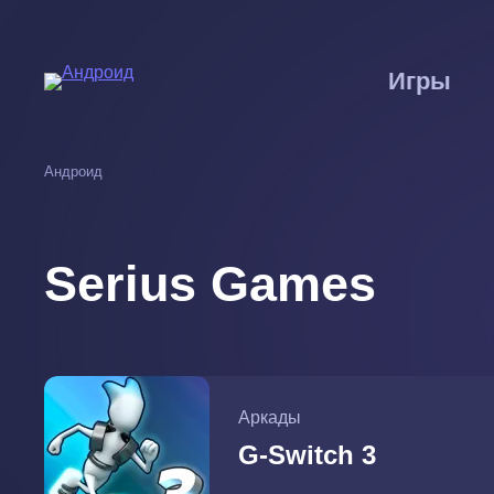
Перейти
к
основному
Игры
содержанию
Андроид
Serius Games
Аркады
G-Switch 3