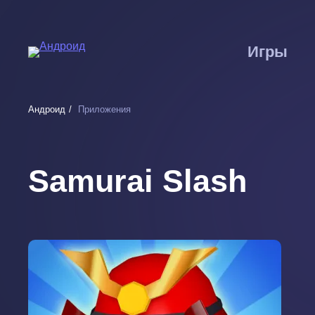
Перейти
к
основному
Игры
содержанию
Андроид
Приложения
Samurai Slash