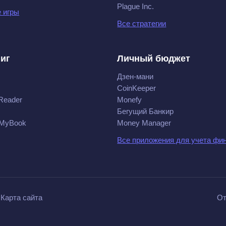
Plague Inc.
 игры
Все стратегии
ниг
Личный бюджет
Дзен-мани
CoinKeeper
Reader
Monefy
Бегущий Банкир
 MyBook
Money Manager
Все приложения для учета фи
Карта сайта
От