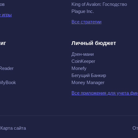
ов
King of Avalon: Господство
Plague Inc.
 игры
Все стратегии
ниг
Личный бюджет
Дзен-мани
CoinKeeper
Reader
Monefy
Бегущий Банкир
 MyBook
Money Manager
Все приложения для учета фи
Карта сайта
От