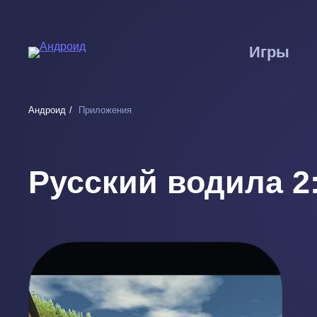
Перейти
к
основному
Игры
содержанию
Андроид
Приложения
Русский водила 2