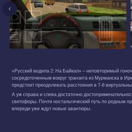
«Русский водила 2: На Байкал» – неповторимый гон
сосредоточенным вокруг транзита из Мурманска в Ирк
предстоит преодолевать расстояния в 7-8 виртуальных
А уж справа и слева достаточно достопримечательнос
светофоры. Почти ностальгический путь по родным про
впереди уже ждут новые авантюры.