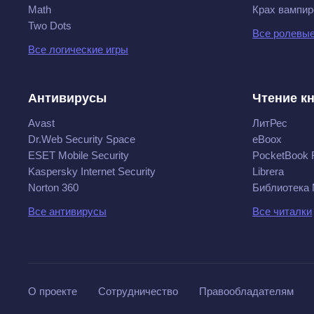
Math
Крах вампир
Two Dots
Все ролевые
Все логические игры
Антивирусы
Чтение к
Avast
ЛитРес
Dr.Web Security Space
eBoox
ESET Mobile Security
PocketBook 
Kaspersky Internet Security
Librera
Norton 360
Библиотека
Все антивирусы
Все читалки
О проекте
Сотрудничество
Правообладателям