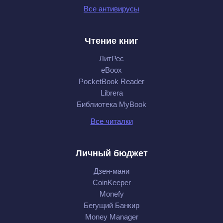
Все антивирусы
Чтение книг
ЛитРес
eBoox
PocketBook Reader
Librera
Библиотека MyBook
Все читалки
Личный бюджет
Дзен-мани
CoinKeeper
Monefy
Бегущий Банкир
Money Manager