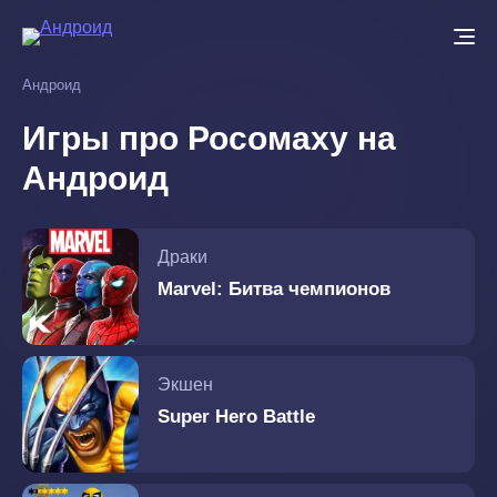
Перейти
к
основному
Андроид
содержанию
Игры про Росомаху на
Андроид
Драки
Marvel: Битва чемпионов
Экшен
Super Hero Battle