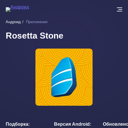
Перейти
к
основному
Андроид
Приложения
содержанию
Rosetta Stone
Подборка
Версия Android
Обновлен