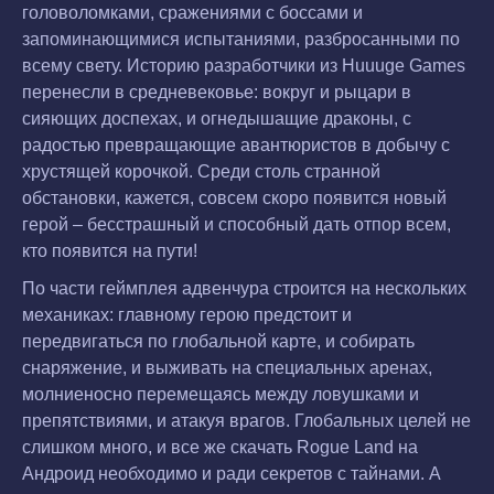
головоломками, сражениями с боссами и
запоминающимися испытаниями, разбросанными по
всему свету. Историю разработчики из Huuuge Games
перенесли в средневековье: вокруг и рыцари в
сияющих доспехах, и огнедышащие драконы, с
радостью превращающие авантюристов в добычу с
хрустящей корочкой. Среди столь странной
обстановки, кажется, совсем скоро появится новый
герой – бесстрашный и способный дать отпор всем,
кто появится на пути!
По части геймплея адвенчура строится на нескольких
механиках: главному герою предстоит и
передвигаться по глобальной карте, и собирать
снаряжение, и выживать на специальных аренах,
молниеносно перемещаясь между ловушками и
препятствиями, и атакуя врагов. Глобальных целей не
слишком много, и все же скачать Rogue Land на
Андроид необходимо и ради секретов с тайнами. А