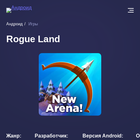
Перейти
к
основному
Андроид
Игры
содержанию
Rogue Land
Жанр
Разработчик
Версия Android
О