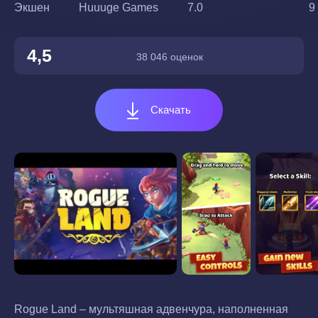
Экшен
Huuuge Games
7.0
9
4,5
38 046 оценок
Скачать
Rogue Land – мультяшная адвенчура, наполненная