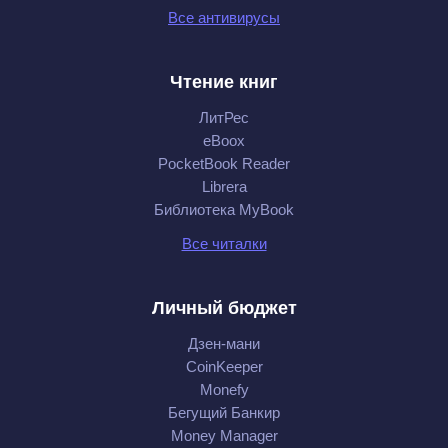
Все антивирусы
Чтение книг
ЛитРес
eBoox
PocketBook Reader
Librera
Библиотека MyBook
Все читалки
Личный бюджет
Дзен-мани
CoinKeeper
Monefy
Бегущий Банкир
Money Manager