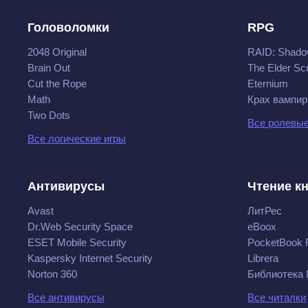
Головоломки
RPG
2048 Original
RAID: Shado
Brain Out
The Elder Scr
Cut the Rope
Eternium
Math
Крах вампир
Two Dots
Все ролевые
Все логические игры
Антивирусы
Чтение к
Avast
ЛитРес
Dr.Web Security Space
eBoox
ESET Mobile Security
PocketBook 
Kaspersky Internet Security
Librera
Norton 360
Библиотека
Все антивирусы
Все читалки