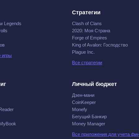
Стратегии
w Legends
Clash of Clans
olls
2020: Моя Cтрана
Forge of Empires
ов
King of Avalon: Господство
Plague Inc.
 игры
Все стратегии
ниг
Личный бюджет
Дзен-мани
CoinKeeper
Reader
Monefy
Бегущий Банкир
 MyBook
Money Manager
Все приложения для учета фи