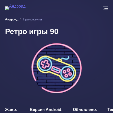
Перейти
к
основному
Андроид
Приложения
содержанию
Ретро игры 90
Жанр
Версия Android
Обновлено
Те