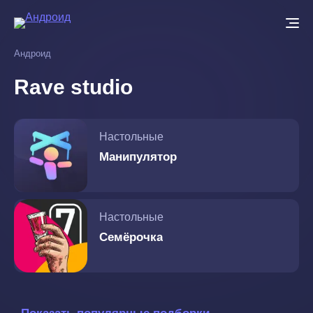
Перейти
к
основному
Андроид
содержанию
Rave studio
Настольные
Манипулятор
Настольные
Семёрочка