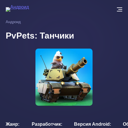
Перейти
к
основному
Андроид
содержанию
PvPets: Танчики
Жанр
Разработчик
Версия Android
О