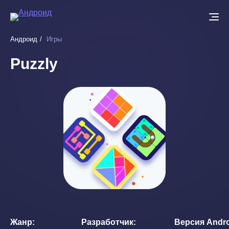
Перейти
к
основному
Андроид
Игры
содержанию
Puzzly
Жанр
Разработчик
Версия Andr