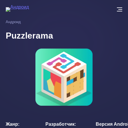
Перейти
к
основному
Андроид
содержанию
Puzzlerama
Жанр
Разработчик
Версия Andro