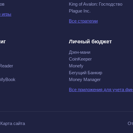
ов
King of Avalon: Господство
Plague Inc.
 игры
Все стратегии
ниг
Личный бюджет
Дзен-мани
CoinKeeper
Reader
Monefy
Бегущий Банкир
 MyBook
Money Manager
Все приложения для учета фи
Карта сайта
От