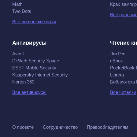
Math
Крах вампир
Two Dots
Все ролевые
Все логические игры
Антивирусы
Чтение к
Avast
ЛитРес
Dr.Web Security Space
eBoox
ESET Mobile Security
PocketBook 
Kaspersky Internet Security
Librera
Norton 360
Библиотека
Все антивирусы
Все читалки
О проекте
Сотрудничество
Правообладателям