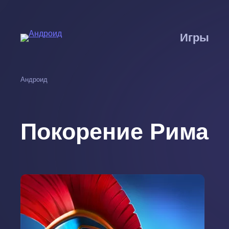
Перейти
к
основному
Игры
содержанию
Андроид
Покорение Рима