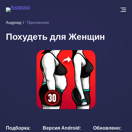
Перейти
к
основному
Андроид
Приложения
содержанию
Похудеть для Женщин
Подборка
Версия Android
Обновлено