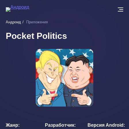
Перейти
к
основному
Андроид
Приложения
содержанию
Pocket Politics
Жанр
Разработчик
Версия Android