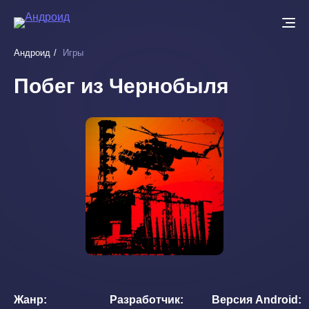
Перейти
к
основному
Андроид
Игры
содержанию
Побег из Чернобыля
Жанр
Разработчик
Версия Android