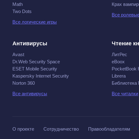
Math
Крах вампир
Two Dots
Все ролевые
Все логические игры
Антивирусы
Чтение к
Avast
ЛитРес
Dr.Web Security Space
eBoox
ESET Mobile Security
PocketBook 
Kaspersky Internet Security
Librera
Norton 360
Библиотека
Все антивирусы
Все читалки
О проекте
Сотрудничество
Правообладателям