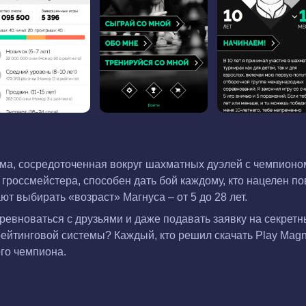
рма, сосредоточенная вокруг шахматных дуэлей с чемпион
гроссмейстера, способен дать бой каждому, кто нацелен п
т выбирать «возраст» Магнуса – от 5 до 28 лет.
ревноваться с друзьями и даже подавать заявку на секрет
 рейтинговой системы? Каждый, кто решил скачать Play Magn
ого чемпиона.