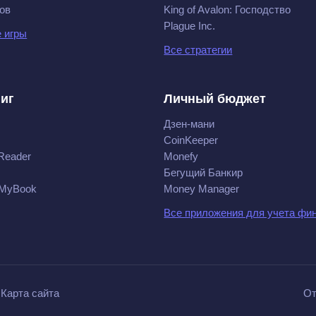
ов
King of Avalon: Господство
Plague Inc.
 игры
Все стратегии
ниг
Личный бюджет
Дзен-мани
CoinKeeper
Reader
Monefy
Бегущий Банкир
 MyBook
Money Manager
Все приложения для учета фи
Карта сайта
От