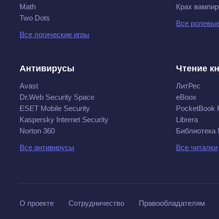
Math
Крах вампир
Two Dots
Все ролевые
Все логические игры
Антивирусы
Чтение к
Avast
ЛитРес
Dr.Web Security Space
eBoox
ESET Mobile Security
PocketBook 
Kaspersky Internet Security
Librera
Norton 360
Библиотека
Все антивирусы
Все читалки
О проекте
Сотрудничество
Правообладателям