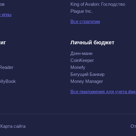
ов
King of Avalon: Господство
Plague Inc.
 игры
Все стратегии
ниг
Личный бюджет
Дзен-мани
CoinKeeper
Reader
Monefy
Бегущий Банкир
 MyBook
Money Manager
Все приложения для учета фи
Карта сайта
От