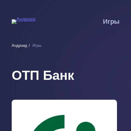
Перейти
к
основному
Игры
содержанию
Андроид
Игры
ОТП Банк