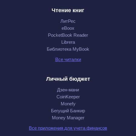
Чтение книг
ЛитРес
eBoox
PocketBook Reader
Librera
Библиотека MyBook
Все читалки
Личный бюджет
Дзен-мани
CoinKeeper
Monefy
Бегущий Банкир
Money Manager
Все приложения для учета финансов