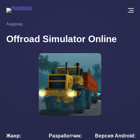
Перейти
к
основному
Андроид
содержанию
Offroad Simulator Online
Жанр
Разработчик
Версия Android