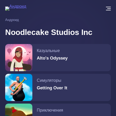
Перейти
к
основному
Андроид
содержанию
Noodlecake Studios Inc
Казуальные
Alto's Odyssey
Симуляторы
Getting Over It
Приключения