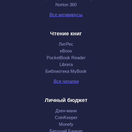
Norton 360
Все антивирусы
Чтение книг
ЛитРес
eBoox
PocketBook Reader
Librera
Библиотека MyBook
Все читалки
Личный бюджет
Дзен-мани
CoinKeeper
Monefy
Бегущий Банкир