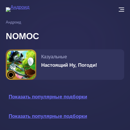
Перейти
к
основному
Андроид
содержанию
NOMOC
Казуальные
Настоящий Ну, Погоди!
Показать популярные подборки
Показать популярные подборки