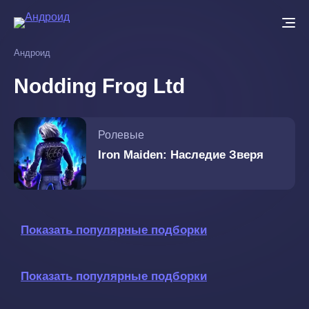
Перейти
к
основному
Андроид
содержанию
Nodding Frog Ltd
Ролевые
Iron Maiden: Наследие Зверя
Показать популярные подборки
Показать популярные подборки