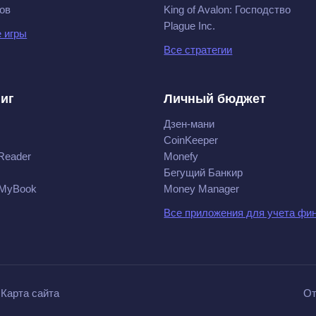
ов
King of Avalon: Господство
Plague Inc.
 игры
Все стратегии
ниг
Личный бюджет
Дзен-мани
CoinKeeper
Reader
Monefy
Бегущий Банкир
 MyBook
Money Manager
Все приложения для учета фи
Карта сайта
От