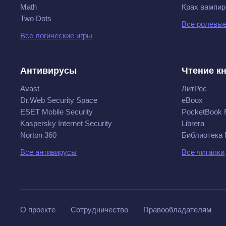
Math
Крах вампир
Two Dots
Все ролевые
Все логические игры
Антивирусы
Чтение к
Avast
ЛитРес
Dr.Web Security Space
eBoox
ESET Mobile Security
PocketBook 
Kaspersky Internet Security
Librera
Norton 360
Библиотека
Все антивирусы
Все читалки
О проекте
Сотрудничество
Правообладателям