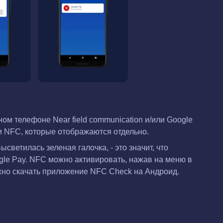
м телефоне Near field communication и/или Google
и NFC, которые отображаются отдельно.
светилась зеленая галочка, - это значит, что
gle Pay. NFC можно активировать, нажав на меню в
ужно скачать приложение NFC Check на Андроид.