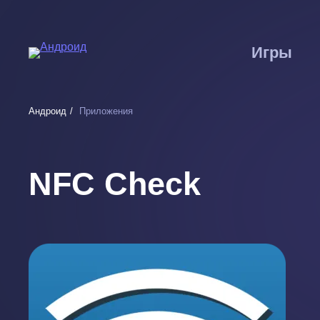
Перейти
к
основному
Игры
содержанию
Андроид
Приложения
NFC Check