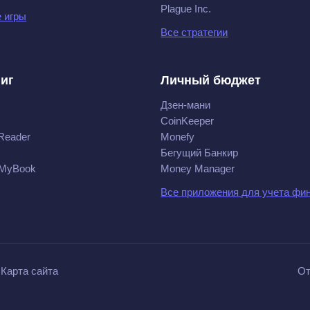
Plague Inc.
 игры
Все стратегии
ниг
Личный бюджет
Дзен-мани
CoinKeeper
Reader
Monefy
Бегущий Банкир
 MyBook
Money Manager
Все приложения для учета фи
Карта сайта
От