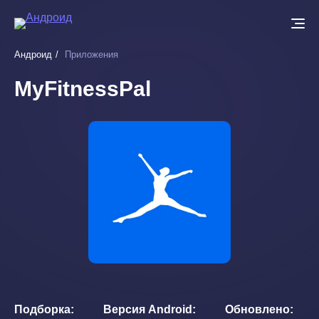
Перейти
к
основному
Андроид
Приложения
содержанию
MyFitnessPal
Подборка
Версия Android
Обновлено