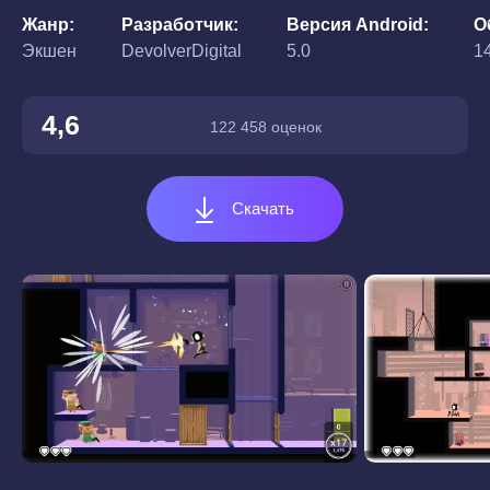
Жанр
Разработчик
Версия Android
О
Экшен
DevolverDigital
5.0
14
4,6
122 458 оценок
Скачать