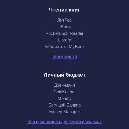
Чтение книг
ЛитРес
eBoox
PocketBook Reader
Librera
Библиотека MyBook
Все читалки
Личный бюджет
Дзен-мани
CoinKeeper
Monefy
Бегущий Банкир
Money Manager
Все приложения для учета финансов