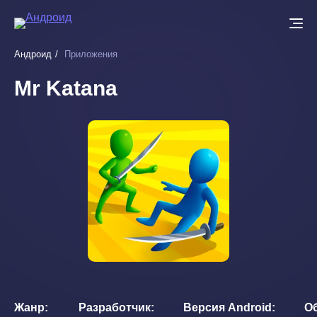
Перейти
к
основному
Андроид
Приложения
содержанию
Mr Katana
Жанр
Разработчик
Версия Android
О