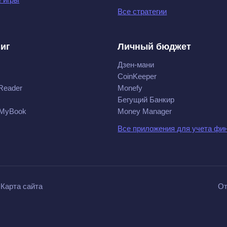
Все стратегии
ниг
Личный бюджет
Дзен-мани
CoinKeeper
Reader
Monefy
Бегущий Банкир
 MyBook
Money Manager
Все приложения для учета фи
Карта сайта
От