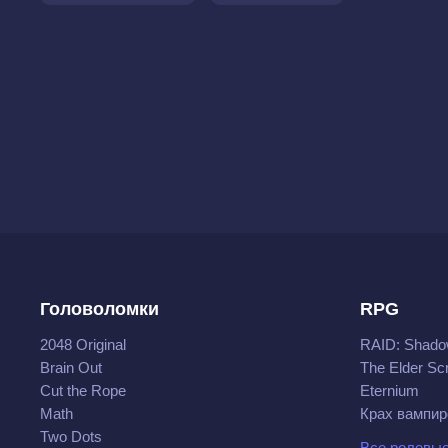
Головоломки
RPG
2048 Original
RAID: Shado
Brain Out
The Elder Scr
Cut the Rope
Eternium
Math
Крах вампир
Two Dots
Все ролевые