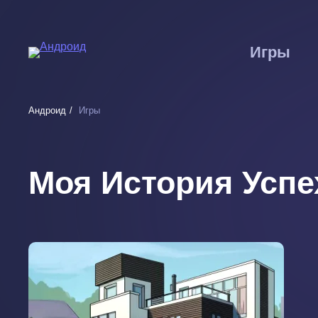
Перейти
к
основному
Игры
содержанию
Андроид
Игры
Моя История Успе