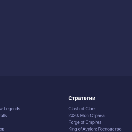
Стратегии
w Legends
Clash of Clans
olls
2020: Моя Cтрана
Forge of Empires
ов
King of Avalon: Господство