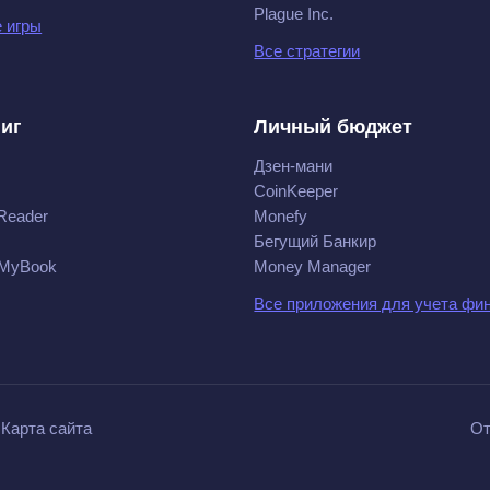
Plague Inc.
 игры
Все стратегии
ниг
Личный бюджет
Дзен-мани
CoinKeeper
Reader
Monefy
Бегущий Банкир
 MyBook
Money Manager
Все приложения для учета фи
Карта сайта
От